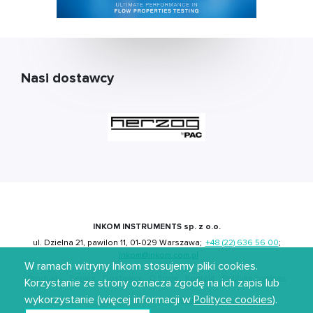
Nasi dostawcy
INKOM INSTRUMENTS sp. z o.o.
ul. Dzielna 21, pawilon 11, 01-029 Warszawa;
+48 (22) 636 56 00
;
inkom@inkom.com.pl
W ramach witryny Inkom stosujemy pliki cookies.
Produkty
Serwis
Dostawcy
O firmie
Kontakt
Polityka cookies
Korzystanie ze strony oznacza zgodę na ich zapis lub
wykorzystanie (więcej informacji w
Polityce cookies
).
Projekt i wdrożenie:
Migomedia