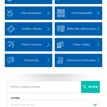
Olej napędowy
Chromatografia
Asfalty i bitumy
Materiały referencyjne
Paliwo lotnicze
Oleje i smary
Termostaty
Pobieranie prób paliw
Szukaj
NORMA