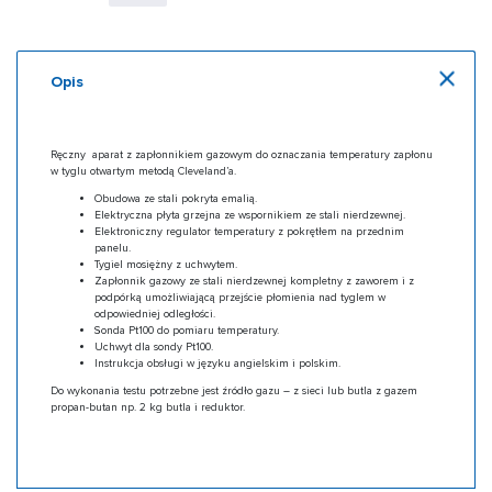
Opis
Ręczny aparat z zapłonnikiem gazowym do oznaczania temperatury zapłonu
w tyglu otwartym metodą Cleveland’a.
Obudowa ze stali pokryta emalią.
Elektryczna płyta grzejna ze wspornikiem ze stali nierdzewnej.
Elektroniczny regulator temperatury z pokrętłem na przednim
panelu.
Tygiel mosiężny z uchwytem.
Zapłonnik gazowy ze stali nierdzewnej kompletny z zaworem i z
podpórką umożliwiającą przejście płomienia nad tyglem w
odpowiedniej odległości.
Sonda Pt100 do pomiaru temperatury.
Uchwyt dla sondy Pt100.
Instrukcja obsługi w języku angielskim i polskim.
Do wykonania testu potrzebne jest źródło gazu – z sieci lub butla z gazem
propan-butan np. 2 kg butla i reduktor.