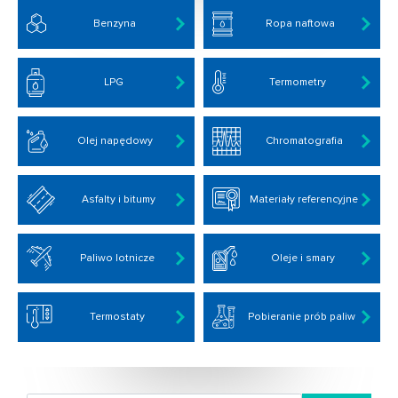
Benzyna
Ropa naftowa
LPG
Termometry
Olej napędowy
Chromatografia
Asfalty i bitumy
Materiały referencyjne
Paliwo lotnicze
Oleje i smary
Termostaty
Pobieranie prób paliw