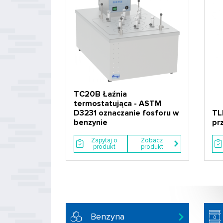
TC20B Łaźnia
termostatująca - ASTM
D3231 oznaczanie fosforu w
TL
benzynie
pr
Zapytaj o
Zobacz
produkt
produkt
Benzyna