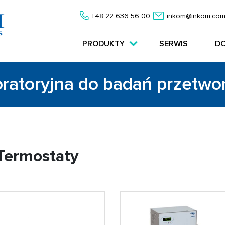
+48 22 636 56 00
inkom@inkom.com
PRODUKTY
SERWIS
D
oratoryjna do badań przetw
 Termostaty