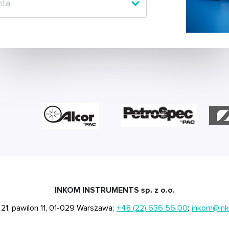
INKOM INSTRUMENTS sp. z o.o.
a 21, pawilon 11, 01-029 Warszawa;
+48 (22) 636 56 00
;
inkom@ink