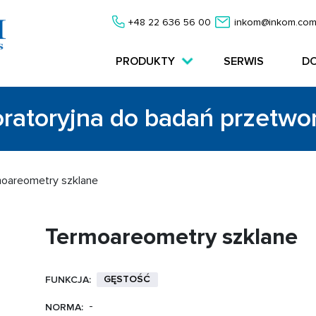
+48 22 636 56 00
inkom@inkom.com
PRODUKTY
SERWIS
D
oratoryjna do badań przetw
oareometry szklane
Termoareometry szklane
GĘSTOŚĆ
FUNKCJA:
-
NORMA: