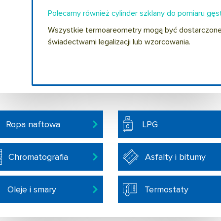
Polecamy również cylinder szklany do pomiaru gę
Wszystkie termoareometry mogą być dostarczone 
świadectwami legalizacji lub wzorcowania.
Ropa naftowa
LPG
Chromatografia
Asfalty i bitumy
Oleje i smary
Termostaty