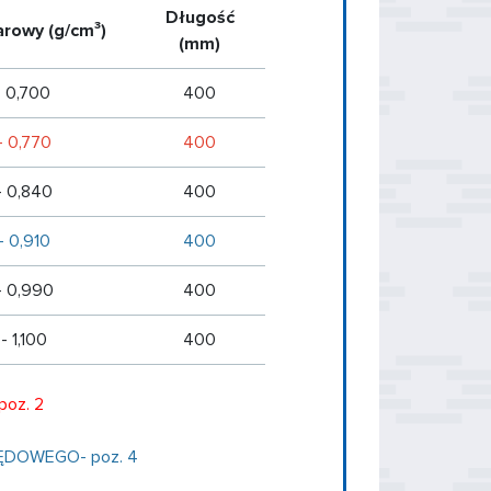
Długość
rowy (g/cm³)
(mm)
- 0,700
400
- 0,770
400
- 0,840
400
- 0,910
400
- 0,990
400
- 1,100
400
poz. 2
PĘDOWEGO- poz. 4