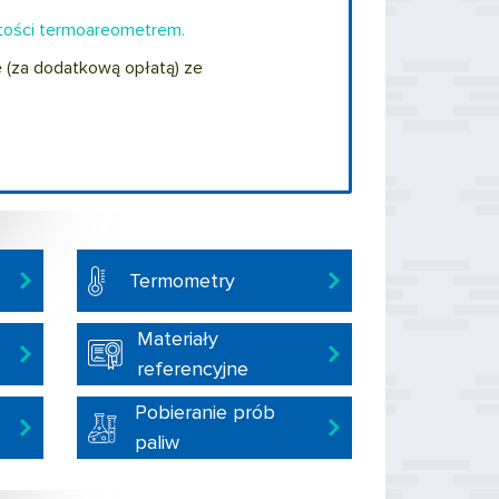
stości termoareometrem.
(za dodatkową opłatą) ze
Termometry
Materiały
referencyjne
Pobieranie prób
paliw