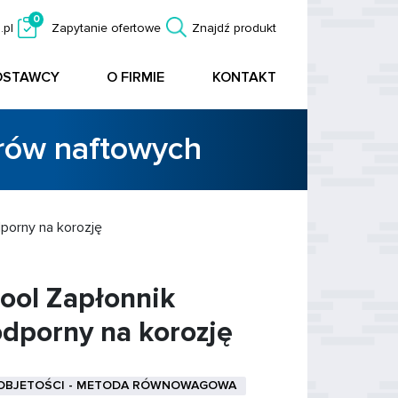
0
.pl
Zapytanie ofertowe
Znajdź produkt
OSTAWCY
O FIRMIE
KONTAKT
orów naftowych
porny na korozję
Cool Zapłonnik
odporny na korozję
 OBJETOŚCI - METODA RÓWNOWAGOWA