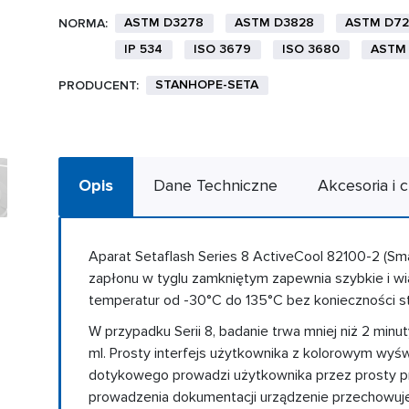
ASTM D3278
ASTM D3828
ASTM D72
NORMA:
IP 534
ISO 3679
ISO 3680
ASTM 
STANHOPE-SETA
PRODUCENT:
Opis
Dane Techniczne
Akcesoria i c
Aparat Setaflash Series 8 ActiveCool 82100-2 (Sma
zapłonu w tyglu zamkniętym zapewnia szybkie i wi
temperatur od -30°C do 135°C bez konieczności 
W przypadku Serii 8, badanie trwa mniej niż 2 minut
ml. Prosty interfejs użytkownika z kolorowym wyś
dotykowego prowadzi użytkownika przez prosty pr
prowadzenia dokumentacji urządzenie przechowuj