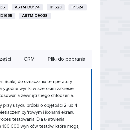
36
ASTM D8174
IP 523
IP 524
D1655
ASTM D9038
zęści
CRM
Pliki do pobrania
ll Scale) do oznaczania temperatury
arygodne wyniki w szerokim zakresie
stosowania zewnętrznego chłodzenia.
y przy użyciu próbki o objętości 2 lub 4
wietlaczem cyfrowym i ikonami ekranu
oces testowania. Dla ułatwienia
e 100 000 wyników testów, które mogą