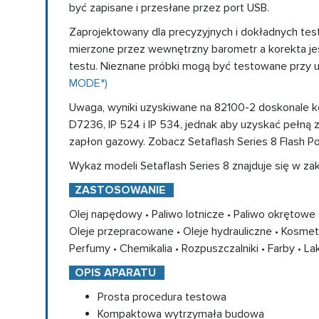
być zapisane i przesłane przez port USB.
Zaprojektowany dla precyzyjnych i dokładnych test
mierzone przez wewnętrzny barometr a korekta j
testu. Nieznane próbki mogą być testowane przy u
MODE*)
Uwaga, wyniki uzyskiwane na 82100-2 doskonale 
D7236, IP 524 i IP 534, jednak aby uzyskać pełn
zapłon gazowy. Zobacz Setaflash Series 8 Flash P
Wykaz modeli Setaflash Series 8 znajduje się w z
ZASTOSOWANIE
Olej napędowy • Paliwo lotnicze • Paliwo okrętowe 
Oleje przepracowane • Oleje hydrauliczne • Kosmet
Perfumy • Chemikalia • Rozpuszczalniki • Farby • Laki
OPIS APARATU
Prosta procedura testowa
Kompaktowa wytrzymała budowa