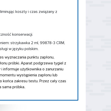
liminując koszty i czas związany z
czność konserwacji.
eniem: strzykawka 2 ml, 99878-3 CRM,
sługi w języku polskim.
s wyznaczania punktu zapłonu,
łonu próbki. Aparat podgrzewa tygiel z
i informuje użytkownika o zanurzaniu
 momentu wystąpienia zapłonu lub
o końca zakresu testu. Przez cały czas
ta sama próbka
.