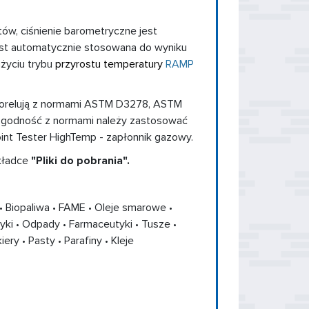
ów, ciśnienie barometryczne jest
est automatycznie stosowana do wyniku
życiu trybu
przyrostu temperatury
RAMP
korelują z normami ASTM D3278, ASTM
ą zgodność z normami należy zastosować
oint Tester HighTemp - zapłonnik gazowy.
akładce
"Pliki do pobrania".
• Biopaliwa • FAME • Oleje smarowe •
yki • Odpady • Farmaceutyki • Tusze •
ery • Pasty • Parafiny • Kleje