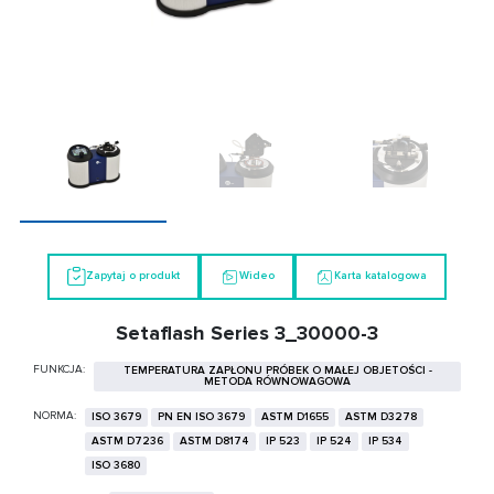
Zapytaj o produkt
Wideo
Karta katalogowa
Setaflash Series 3_30000-3
FUNKCJA:
TEMPERATURA ZAPŁONU PRÓBEK O MAŁEJ OBJETOŚCI -
METODA RÓWNOWAGOWA
NORMA:
ISO 3679
PN EN ISO 3679
ASTM D1655
ASTM D3278
ASTM D7236
ASTM D8174
IP 523
IP 524
IP 534
ISO 3680