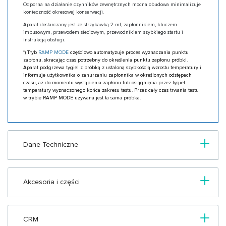
Odporna na działanie czynników zewnętrznych mocna obudowa minimalizuje
konieczność okresowej konserwacji.
Aparat dostarczany jest ze strzykawką 2 ml, zapłonnikiem, kluczem
imbusowym, przewodem sieciowym, przewodnikiem szybkiego startu i
instrukcją obsługi.
*) Tryb
RAMP MODE
częściowo automatyzuje proces wyznaczania punktu
zapłonu, skracając czas potrzebny do określenia punktu zapłonu próbki.
Aparat podgrzewa tygiel z próbką z ustaloną szybkością wzrostu temperatury i
informuje użytkownika o zanurzaniu zapłonnika w określonych odstępach
czasu, aż do momentu wystąpienia zapłonu lub osiągnięcia przez tygiel
temperatury wyznaczonego końca zakresu testu. Przez cały czas trwania testu
w trybie RAMP MODE używana jest ta sama próbka.
Dane Techniczne
Akcesoria i części
CRM