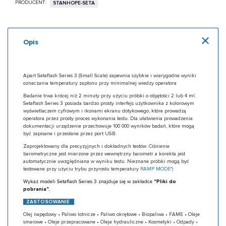
PRODUCENT:
STANHOPE-SETA
Opis
Apart Setaflash Series 3 (Small Scale) zapewnia szybkie i wiarygodne wyniki
oznaczania temperatury zapłonu przy minimalnej wiedzy operatora
Badanie trwa krócej niż 2 minuty przy użyciu próbki o objętości 2 lub 4 ml.
Setaflash Series 3 posiada bardzo prosty interfejs użytkownika z kolorowym
wyświetlaczem cyfrowym i ikonami ekranu dotykowego, które prowadzą
operatora przez prosty proces wykonania testu. Dla ułatwienia prowadzenia
dokumentacji urządzenie przechowuje 100 000 wyników badań, które mogą
być zapisane i przesłane przez port USB.
Zaprojektowany dla precyzyjnych i dokładnych testów. Ciśnienie
barometryczne jest mierzone przez wewnętrzny barometr a korekta jest
automatycznie uwzględniana w wyniku testu. Nieznane próbki mogą być
testowane przy użyciu trybu przyrostu temperatury
RAMP MODE*)
Wykaz modeli Setaflash Series 3 znajduje się w zakładce
"Pliki do
pobrania".
ZASTOSOWANIE
Olej napędowy • Paliwo lotnicze • Paliwo okrętowe • Biopaliwa • FAME • Oleje
smarowe • Oleje przepracowane • Oleje hydrauliczne • Kosmetyki • Odpady •