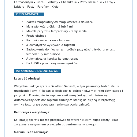
Farmaceutyki • Tusze • Perfumy • Chemikalia • Rozpuszczalniki • Farby •
Lakiery • Pasty • Parafiny • Kleje
OPIS APARATU
Zakres temperatury od temp. otoczenia do 300°C
Mała wielkość próbki - 2 lub 4 ml
Metoda przyrostu temperatury - ramp mode
Prosta obsługa
Kompaktowa, odporna obudowa
Automatyczne wykrywanie zapłonu
Zastosowanie do nieznanych próbek przy użyciu trybu przyrostu
temperatury ramp mode
Automatyczna korekta barometryczna
Port USB i przechowywanie wyników
IN
FORMACJE
DODATKOWE
Łatwość obsługi
Wszystkie funkcje aparatu Setaflash Series 3, w tym parametry badań, status
urządzenia i wyniki badań są dostępne za pośrednictwem ekranu dotykowego i
przycisku. Po osiągnięciu zapłonu emitowany jest sygnał dźwiękowy.
Automatyczny detektor zapłonu zmniejsza szansę na błędną interpretację
wyniku testu przez operatora i zwiększa powtarzalność.
Kalibracja i weryfikacja:
Kalibrację aparatu można przeprowadzić w terenie, eliminując koszty i czas
związany z wysyłaniem przyrządu do centrum serwisowego.
Serwis i konserwacja: