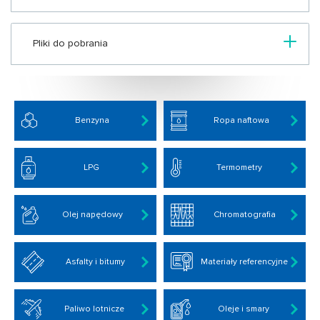
Pliki do pobrania
Benzyna
Ropa naftowa
LPG
Termometry
Olej napędowy
Chromatografia
Asfalty i bitumy
Materiały referencyjne
Paliwo lotnicze
Oleje i smary