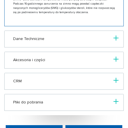
Podczas 16-godzinnego zanurzenia na zimno mogą powstać cząsteczki
nasyconych monoglicerydów (SMG) i glukozydów steroli, które nie rozpuszczają
się po podniesieniu temperatury do temperatury otoczenia.
Dane Techniczne
Akcesoria i części
CRM
Pliki do pobrania