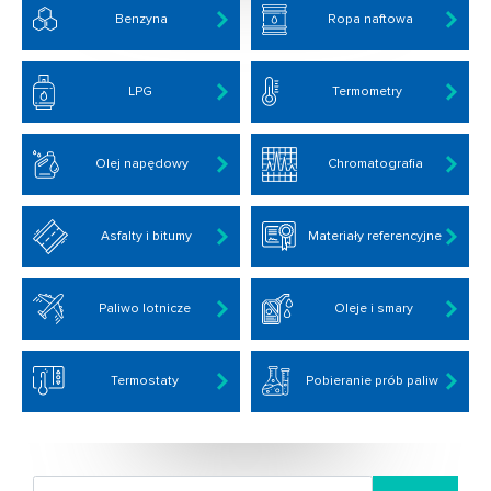
Benzyna
Ropa naftowa
LPG
Termometry
Olej napędowy
Chromatografia
Asfalty i bitumy
Materiały referencyjne
Paliwo lotnicze
Oleje i smary
Termostaty
Pobieranie prób paliw