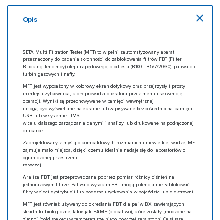
Opis
SETA Multi Filtration Tester (MFT) to w pełni zautomatyzowany aparat
przeznaczony do badania skłonności do zablokowania filtrów FBT (Filter
Blocking Tendency) oleju napędowego, biodiesla (B100 i B5/7/20/30), paliwa do
turbin gazowych i nafty.
MFT jest wyposażony w kolorowy ekran dotykowy oraz przejrzysty i prosty
interfejs użytkownika, który prowadzi operatora przez menu i sekwencję
operacji. Wyniki są przechowywane w pamięci wewnętrznej
i mogą być wyświetlane na ekranie lub zapisywane bezpośrednio na pamięci
USB lub w systemie LIMS
w celu dalszego zarządzania danymi i analizy lub drukowane na podłączonej
drukarce.
Zaprojektowany z myślą o kompaktowych rozmiarach i niewielkiej wadze, MFT
zajmuje mało miejsca, dzięki czemu idealnie nadaje się do laboratoriów o
ograniczonej przestrzeni
roboczej.
Analiza FBT jest przeprowadzana poprzez pomiar różnicy ciśnień na
jednorazowym filtrze. Paliwa o wysokim FBT mogą potencjalnie zablokować
filtry w sieci dystrybucji lub podczas użytkowania w pojeździe lub elektrowni.
MFT jest również używany do określania FBT dla paliw BX zawierających
składniki biologiczne, takie jak FAME (biopaliwo), które zostały „moczone na
zimno” (cold soaked) w temperaturze nieco powyżej zera stopni Celsjusza.