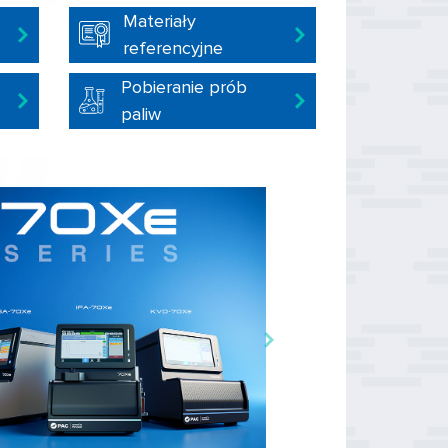
Materiały
referencyjne
Pobieranie prób
paliw