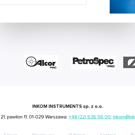
INKOM INSTRUMENTS sp. z o.o.
a 21, pawilon 11, 01-029 Warszawa;
+48 (22) 636 56 00
;
inkom@ink