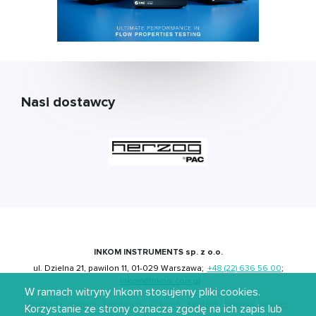
Nasi dostawcy
INKOM INSTRUMENTS sp. z o.o.
ul. Dzielna 21, pawilon 11, 01-029 Warszawa;
+48 (22) 636 56 00
;
inkom@inkom.com.pl
W ramach witryny Inkom stosujemy pliki cookies.
Produkty
Serwis
Dostawcy
O firmie
Kontakt
Polityka cookies
Korzystanie ze strony oznacza zgodę na ich zapis lub