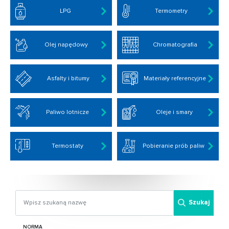
LPG
Termometry
Olej napędowy
Chromatografia
Asfalty i bitumy
Materiały referencyjne
Paliwo lotnicze
Oleje i smary
Termostaty
Pobieranie prób paliw
Szukaj
NORMA