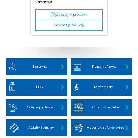
- 99851-0
Zapytaj o produkt
Zobacz produkt
Benzyna
Ropa naftowa
LPG
Termometry
Olej napędowy
Chromatografia
Asfalty i bitumy
Materiały referencyjne