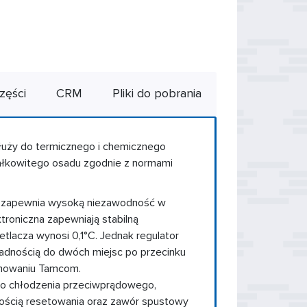
zęści
CRM
Pliki do pobrania
uży do termicznego i chemicznego
ałkowitego osadu zgodnie z normami
 i zapewnia wysoką niezawodność w
ktroniczna zapewniają stabilną
lacza wynosi 0,1°C. Jednak regulator
adnością do dwóch miejsc po przecinku
amowaniu Tamcom.
o chłodzenia przeciwprądowego,
ością resetowania oraz zawór spustowy