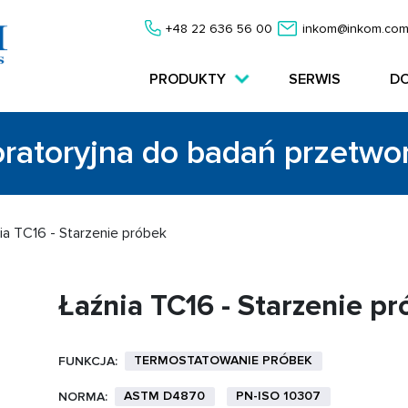
+48 22 636 56 00
inkom@inkom.com
PRODUKTY
SERWIS
D
oratoryjna do badań przetw
ia TC16 - Starzenie próbek
Łaźnia TC16 - Starzenie p
TERMOSTATOWANIE PRÓBEK
FUNKCJA:
ASTM D4870
PN-ISO 10307
NORMA: