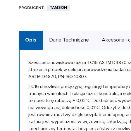
TAMSON
PRODUCENT:
Opis
Dane Techniczne
Akcesoria i c
Sześciostanowiskowa łaźnia TC16 ASTM D4870 sł
starzenia próbek w celu przeprowadzenia badań c
ASTM D4870, PN-ISO 10307.
TC16 umożliwia precyzyjną regulację temperatury
trudnych warunkach. Izolacja łaźni i konstrukcja ele
temperaturę roboczą ± 0,02°C. Dokładność wyświet
ma wewnętrzną dokładność 0,01°C. Odczyt z dokł
jest również możliwy dzięki bezpłatnemu oprogr
Łaźnia jest wyposażona w wężownicę chłodzącą d
mechaniczny termostat bezpieczeństwa z możliw