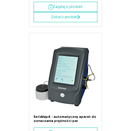
Zapytaj o produkt
Zobacz produkt
SetaVap4 - automatyczny aparat do
oznaczania prężności par