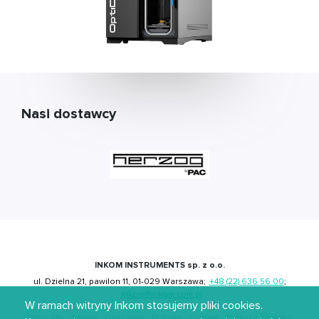
Nasi dostawcy
INKOM INSTRUMENTS sp. z o.o.
ul. Dzielna 21, pawilon 11, 01-029 Warszawa;
+48 (22) 636 56 00
;
inkom@inkom.com.pl
W ramach witryny Inkom stosujemy pliki cookies.
Produkty
Serwis
Dostawcy
O firmie
Kontakt
Polityka cookies