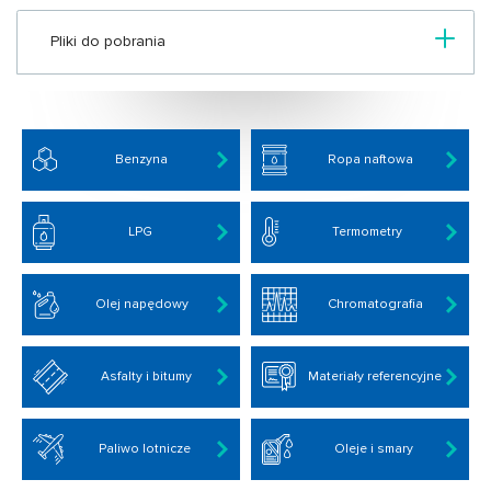
Pliki do pobrania
Benzyna
Ropa naftowa
LPG
Termometry
Olej napędowy
Chromatografia
Asfalty i bitumy
Materiały referencyjne
Paliwo lotnicze
Oleje i smary