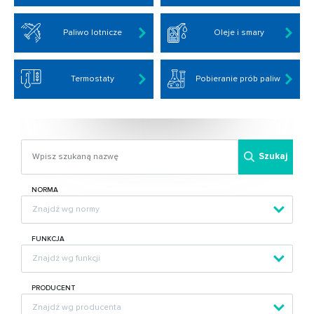
Paliwo lotnicze
Oleje i smary
Termostaty
Pobieranie prób paliw
Szukaj
NORMA
FUNKCJA
PRODUCENT