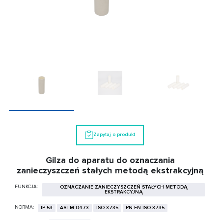
Zapytaj o produkt
Gilza do aparatu do oznaczania
zanieczyszczeń stałych metodą ekstrakcyjną
FUNKCJA:
OZNACZANIE ZANIECZYSZCZEŃ STAŁYCH METODĄ
EKSTRAKCYJNĄ
NORMA:
IP 53
ASTM D473
ISO 3735
PN-EN ISO 3735