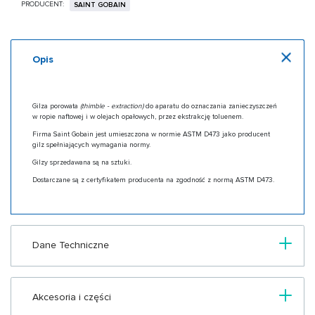
PRODUCENT:
SAINT GOBAIN
Opis
Gilza porowata
(thimble - extraction)
do aparatu do oznaczania zanieczyszczeń
w ropie naftowej i w olejach opałowych, przez ekstrakcję toluenem.
Firma Saint Gobain jest umieszczona w normie ASTM D473 jako producent
gilz spełniających wymagania normy.
Gilzy sprzedawana są na sztuki.
Dostarczane są z certyfikatem producenta na zgodność z normą ASTM D473.
Dane Techniczne
Akcesoria i części