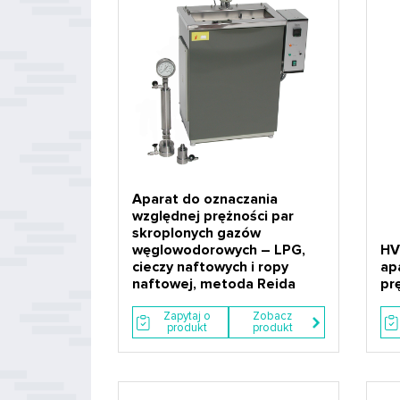
Aparat do oznaczania
względnej prężności par
skroplonych gazów
węglowodorowych – LPG,
HV
cieczy naftowych i ropy
ap
naftowej, metoda Reida
pr
Zapytaj o
Zobacz
produkt
produkt