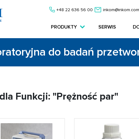
+48 22 636 56 00
inkom@inkom.com
PRODUKTY
SERWIS
D
oratoryjna do badań przetw
la Funkcji: "Prężność par"