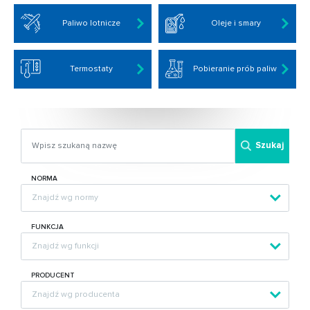
Paliwo lotnicze
Oleje i smary
Termostaty
Pobieranie prób paliw
Szukaj
NORMA
FUNKCJA
PRODUCENT