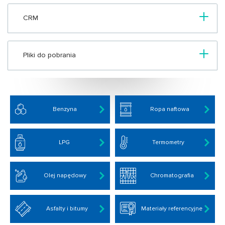
CRM
Pliki do pobrania
Benzyna
Ropa naftowa
LPG
Termometry
Olej napędowy
Chromatografia
Asfalty i bitumy
Materiały referencyjne