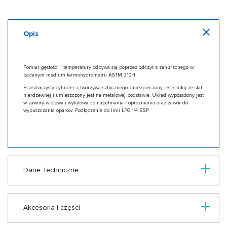
Opis
Pomiar gęstości i temperatury odbywa się poprzez odczyt z zanurzonego w
badanym medium termohydrometru ASTM 310H.
Przezroczysty cylinder z tworzywa sztucznego zabezpieczony jest siatką ze stali
nierdzewnej i umieszczony jest na metalowej podstawie. Układ wyposażony jest
w zawory wlotowy i wylotowy do napełniania i opróżniania oraz zawór do
wypuszczania oparów. Podłączenie do linii LPG 1/4 BSP.
Dane Techniczne
Akcesoria i części