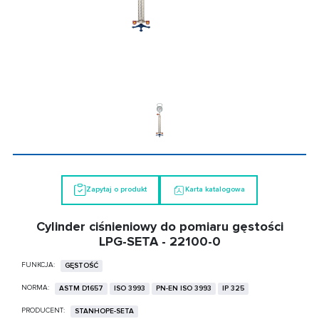
Zapytaj o produkt
Karta katalogowa
Cylinder ciśnieniowy do pomiaru gęstości
LPG-SETA - 22100-0
FUNKCJA:
GĘSTOŚĆ
NORMA:
ASTM D1657
ISO 3993
PN-EN ISO 3993
IP 325
PRODUCENT:
STANHOPE-SETA