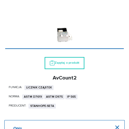
Zapytaj o produkt
AvCount2
FUNKCJA:
LICZNIK CZĄSTEK
NORMA:
ASTM D7619
ASTM D975
IP 565
PRODUCENT:
STANHOPE-SETA
Opis