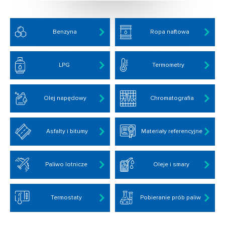
Benzyna
Ropa naftowa
LPG
Termometry
Olej napędowy
Chromatografia
Asfalty i bitumy
Materiały referencyjne
Paliwo lotnicze
Oleje i smary
Termostaty
Pobieranie prób paliw