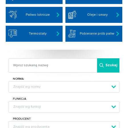
Paliwo lotnicze
Oleje i smary
Termostaty
Pobieranie prób paliw
Szukaj
NORMA
FUNKCJA
PRODUCENT