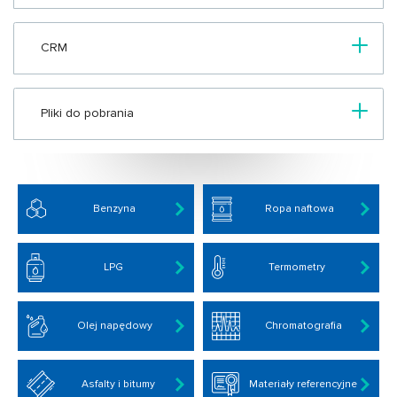
CRM
Pliki do pobrania
Benzyna
Ropa naftowa
LPG
Termometry
Olej napędowy
Chromatografia
Asfalty i bitumy
Materiały referencyjne