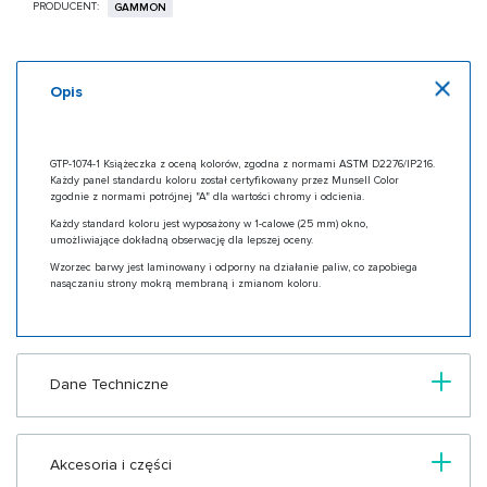
PRODUCENT:
GAMMON
Opis
GTP-1074-1 Książeczka z oceną kolorów, zgodna z normami ASTM D2276/IP216.
Każdy panel standardu koloru został certyfikowany przez Munsell Color
zgodnie z normami potrójnej "A" dla wartości chromy i odcienia.
Każdy standard koloru jest wyposażony w 1-calowe (25 mm) okno,
umożliwiające dokładną obserwację dla lepszej oceny.
Wzorzec barwy jest laminowany i odporny na działanie paliw, co zapobiega
nasączaniu strony mokrą membraną i zmianom koloru.
Dane Techniczne
Akcesoria i części